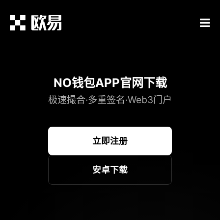
NO钱包APP官网下载
极速撮合·多重签名·Web3门户
立即注册
安卓下载