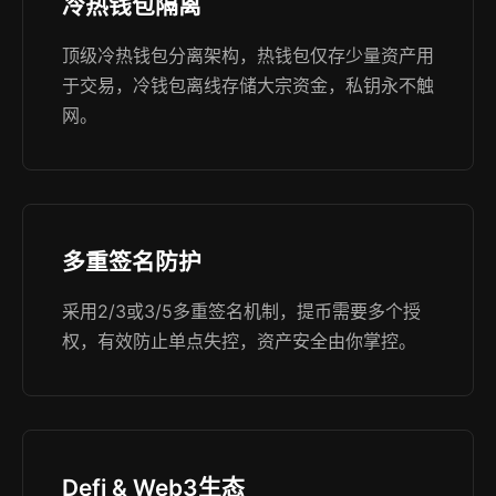
冷热钱包隔离
顶级冷热钱包分离架构，热钱包仅存少量资产用
于交易，冷钱包离线存储大宗资金，私钥永不触
网。
多重签名防护
采用2/3或3/5多重签名机制，提币需要多个授
权，有效防止单点失控，资产安全由你掌控。
Defi & Web3生态