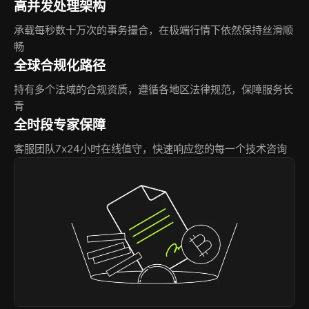
高并发处理架构
承载每秒数十万次的事务撮合，在极端行情下依然保持丝滑顺
畅
全球合规化路径
持有多个法域的合规资质，遵循各地区法律规范，保障服务长
青
全时段专家保障
客服团队7x24小时在线值守，快速响应您的每一个技术咨询