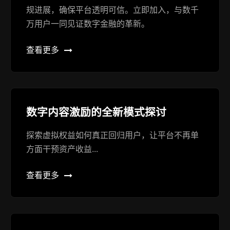
规进展，确保平台透明可信。立即加入，与数千
万用户一同见证数字金融的革新。
查看更多
数字内容激励的全新模式探讨
探索虚拟权益如何真正回归用户，让平台不再单
方面干预资产收益...
查看更多