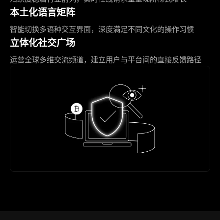
本土化语言矩阵
智能切换多语种交互界面，深度满足不同文化的操作习惯
立体化社交广场
运营全球多维交流频道，建立用户与平台间的直接反馈路径