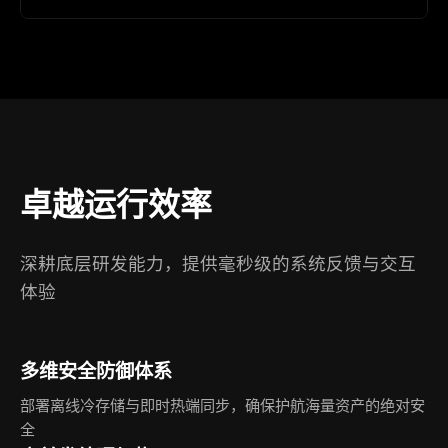
卓越运行效率
深耕底层研发能力，提供毫秒级的系统反馈与交互
体验
多维安全防御体系
部署离线冷存储与即时热端同步，确保护航海量资产的绝对安
全