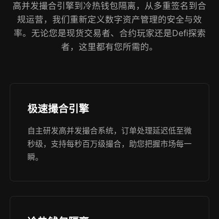
高并发撮合引擎到冷热钱包隔离，从多重签名到合
规运营，我们重新定义数字资产管理的安全与效
率。无论您是现货交易者、合约玩家还是Defi探索
者，这里都有您所需的。
极速撮合引擎
自主研发高并发撮合系统，订单处理延迟低至微
秒级，支持每秒百万级撮合，助您把握市场每一
瞬。