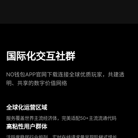
国际化交互社群
NO钱包APP官网下载连接全球优质玩家，共建透
明、共享的数字价值网络
全球化运营区域
服务覆盖世界主流经济体，完美适配50+主流流通代码
高粘性用户群体
活跃度稳居行业前列，实时在线请求量呈现阶梯式增长