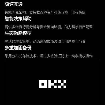
极速互通
智能闪兑架构，支持数百种资产秒级互换，流程极简
智能决策辅助
提供多维度行情分析与资金流向监测，助力科学资产配置
生态激励模型
灵活的增长策略，动态适配市场波动与用户参与节奏
多重加固备份
采用分布式存储技术，通过多签验证防止一切非授权操作