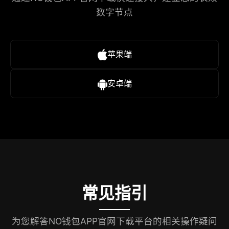
数字节点
苹果端
安卓端
常见指引
为您解答NO钱包APP官网下载平台的相关操作疑问